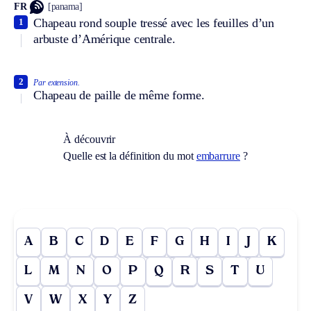
FR
[panama]
Chapeau rond souple tressé avec les feuilles d’un
1
arbuste d’Amérique centrale.
2
Par extension.
Chapeau de paille de même forme.
À découvrir
Quelle est la définition du mot
embarrure
?
A
B
C
D
E
F
G
H
I
J
K
L
M
N
O
P
Q
R
S
T
U
V
W
X
Y
Z