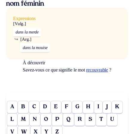
nom féminin
Expressions
[Vulg.]
dans la merde
↪
[Arg.]
dans la mouise
À découvrir
Savez-vous ce que signifie le mot
recouvrable
?
A
B
C
D
E
F
G
H
I
J
K
L
M
N
O
P
Q
R
S
T
U
V
W
X
Y
Z