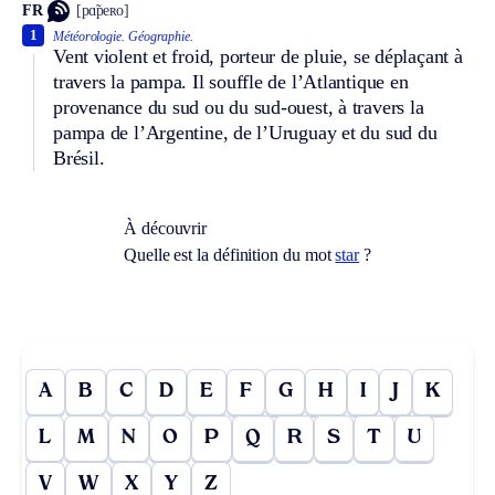
FR
[pɑ̃peʀo]
1
Météorologie.
Géographie.
Vent violent et froid, porteur de pluie, se déplaçant à
travers la pampa. Il souffle de l’Atlantique en
provenance du sud ou du sud-ouest, à travers la
pampa de l’Argentine, de l’Uruguay et du sud du
Brésil.
À découvrir
Quelle est la définition du mot
star
?
A
B
C
D
E
F
G
H
I
J
K
L
M
N
O
P
Q
R
S
T
U
V
W
X
Y
Z