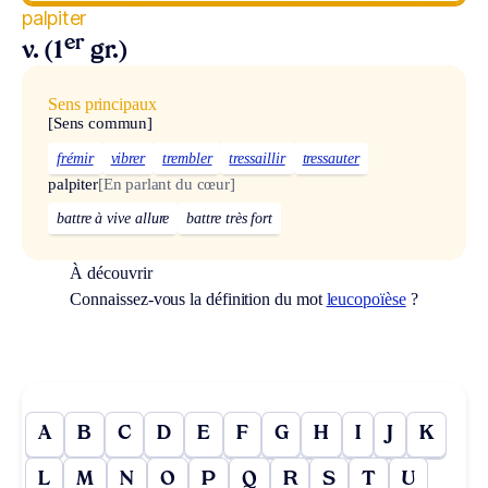
palpiter
er
v. (1
gr.)
Sens principaux
[Sens commun]
frémir
vibrer
trembler
tressaillir
tressauter
palpiter
[En parlant du cœur]
battre à vive allure
battre très fort
À découvrir
Connaissez-vous la définition du mot
leucopoïèse
?
A
B
C
D
E
F
G
H
I
J
K
L
M
N
O
P
Q
R
S
T
U