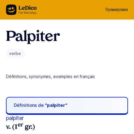
Aller au contenu
Synonymes
Palpiter
verbe
Définitions, synonymes, exemples en français
Définitions de
“palpiter“
palpiter
er
v. (1
gr.)