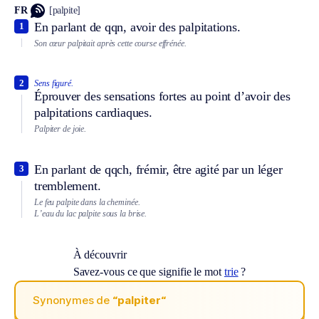
FR
[palpite]
En parlant de qqn, avoir des palpitations.
1
Son cœur palpitait après cette course effrénée.
2
Sens figuré.
Éprouver des sensations fortes au point d’avoir des
palpitations cardiaques.
Palpiter de joie.
En parlant de qqch, frémir, être agité par un léger
3
tremblement.
Le feu palpite dans la cheminée.
L’eau du lac palpite sous la brise.
À découvrir
Savez-vous ce que signifie le mot
trie
?
Synonymes de
“palpiter“