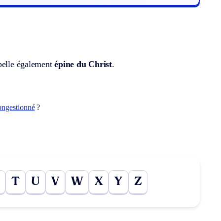
ppelle également
épine du Christ
.
ongestionné
?
T
U
V
W
X
Y
Z