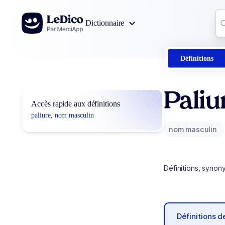
Aller au contenu
Co
Dictionnaire
0
r
Définitions
Paliu
Accès rapide aux définitions
paliure, nom masculin
nom masculin
Définitions, synon
Définitions 