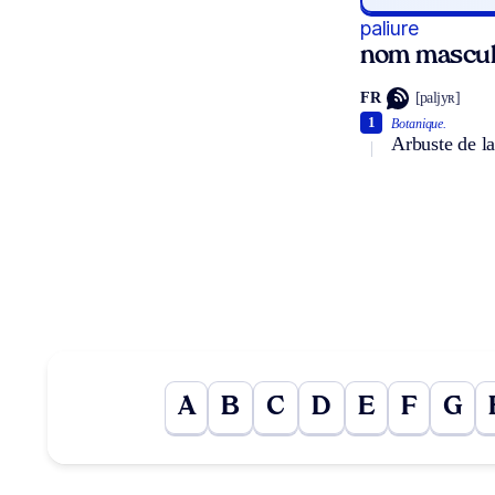
paliure
nom mascul
FR
[paljyʀ]
1
Botanique.
Arbuste de la
A
B
C
D
E
F
G