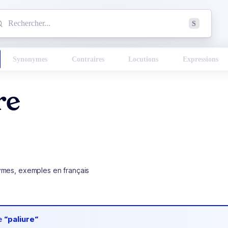
mmencez à chercher un mot dans le dictionnaire :
S
esults found.
Synonymes
Contraires
Locutions
Expressions
re
ymes, exemples en français
de
“paliure“