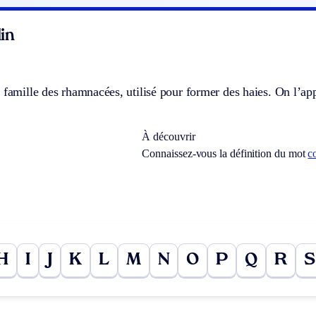
in
 famille des rhamnacées, utilisé pour former des haies. On l’a
À découvrir
Connaissez-vous la définition du mot
c
H
I
J
K
L
M
N
O
P
Q
R
S