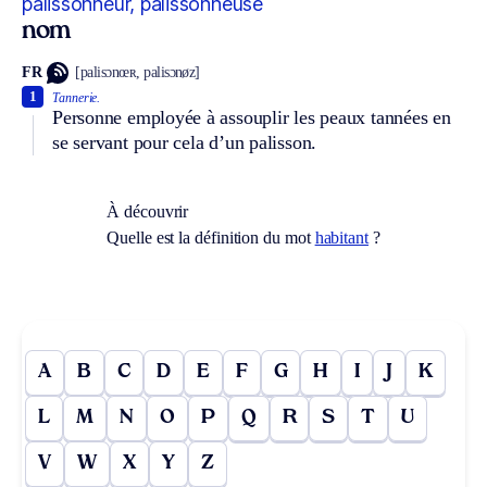
palissonneur, palissonneuse
nom
FR
[palisɔnœʀ, palisɔnøz]
1
Tannerie.
Personne employée à assouplir les peaux tannées en
se servant pour cela d’un palisson.
À découvrir
Quelle est la définition du mot
habitant
?
A
B
C
D
E
F
G
H
I
J
K
L
M
N
O
P
Q
R
S
T
U
V
W
X
Y
Z