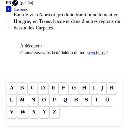
FR
[palinka]
1
Spiritueux.
Eau-de-vie d’abricot, produite traditionnellement en
Hongrie, en Transylvanie et dans d’autres régions du
bassin des Carpates.
À découvrir
Connaissez-vous la définition du mot
strychnos
?
A
B
C
D
E
F
G
H
I
J
K
L
M
N
O
P
Q
R
S
T
U
V
W
X
Y
Z