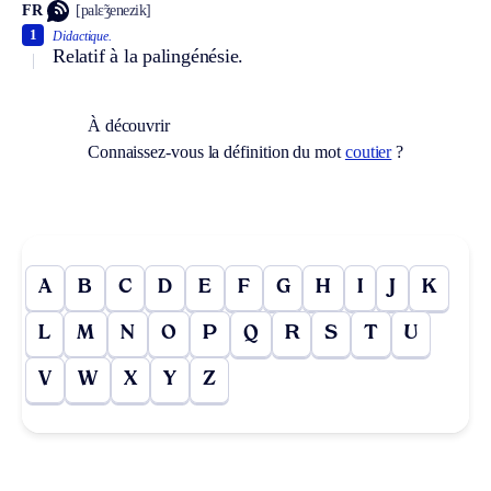
FR
[palɛ̃ʒenezik]
1
Didactique.
Relatif à la palingénésie.
À découvrir
Connaissez-vous la définition du mot
coutier
?
A
B
C
D
E
F
G
H
I
J
K
L
M
N
O
P
Q
R
S
T
U
V
W
X
Y
Z