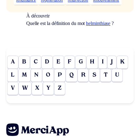
renaissance
régénération
résurrection
renouvellement
À découvrir
Quelle est la définition du mot
helminthiase
?
A
B
C
D
E
F
G
H
I
J
K
L
M
N
O
P
Q
R
S
T
U
V
W
X
Y
Z