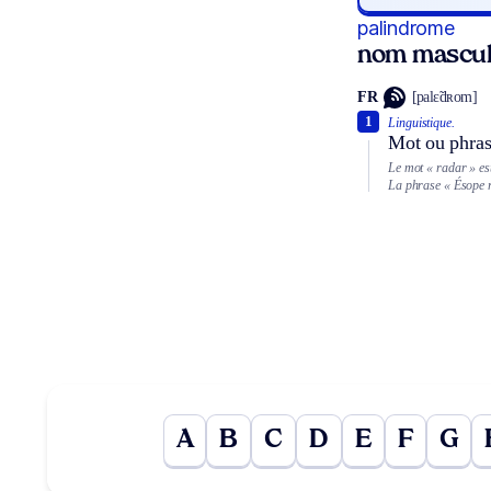
palindrome
nom mascul
FR
[palɛ̃dʀom]
1
Linguistique.
Mot ou phrase
Le mot « radar » es
La phrase « Ésope re
A
B
C
D
E
F
G