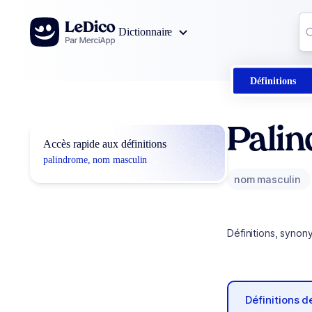
Aller au contenu
Co
Dictionnaire
0
r
Définitions
Pali
Accès rapide aux définitions
palindrome, nom masculin
nom masculin
Définitions, synon
Définitions 