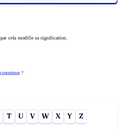
ue cela modifie sa signification.
économique
?
T
U
V
W
X
Y
Z