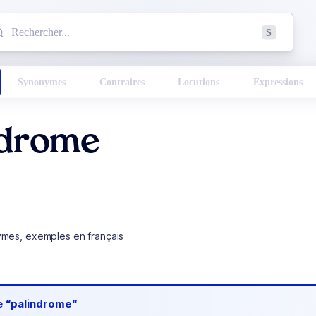
mmencez à chercher un mot dans le dictionnaire :
S
esults found.
Synonymes
Contraires
Locutions
Expressions
ndrome
ymes, exemples en français
de
“palindrome“