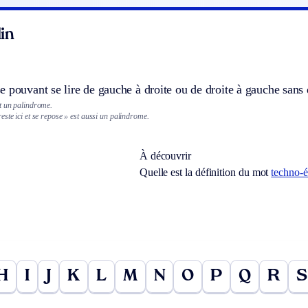
in
 pouvant se lire de gauche à droite ou de droite à gauche sans q
t un palindrome.
ste ici et se repose » est aussi un palindrome.
À découvrir
Quelle est la définition du mot
techno-
H
I
J
K
L
M
N
O
P
Q
R
S