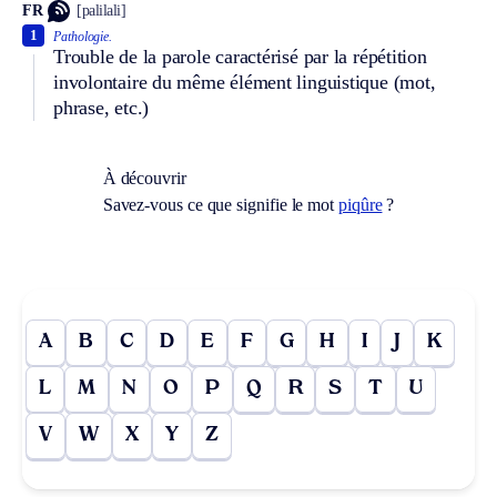
FR
[palilali]
1
Pathologie.
Trouble de la parole caractérisé par la répétition
involontaire du même élément linguistique (mot,
phrase, etc.)
À découvrir
Savez-vous ce que signifie le mot
piqûre
?
A
B
C
D
E
F
G
H
I
J
K
L
M
N
O
P
Q
R
S
T
U
V
W
X
Y
Z