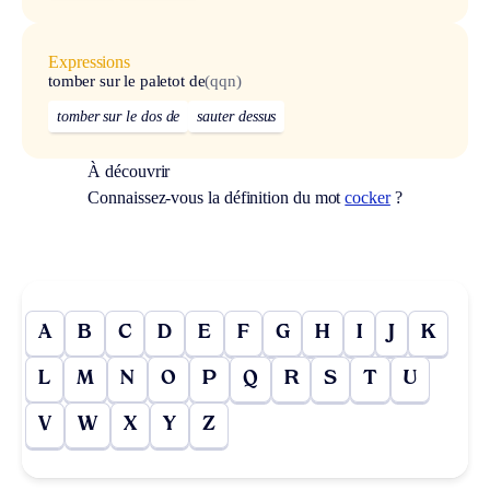
Expressions
tomber sur le paletot de
(qqn)
tomber sur le dos de
sauter dessus
À découvrir
Connaissez-vous la définition du mot
cocker
?
A
B
C
D
E
F
G
H
I
J
K
L
M
N
O
P
Q
R
S
T
U
V
W
X
Y
Z