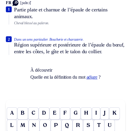
FR
[palʀɔ̃]
Partie plate et charnue de l’épaule de certains
1
animaux.
Cheval blessé au paleron.
2
Dans un sens particulier.
Boucherie et charcuterie.
Région supérieure et postérieure de l’épaule du bœuf,
entre les côtes, le gîte et le talon du collier.
À découvrir
Quelle est la définition du mot
adjare
?
A
B
C
D
E
F
G
H
I
J
K
L
M
N
O
P
Q
R
S
T
U