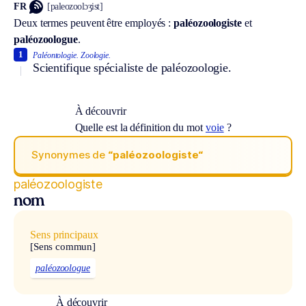
FR
[paleozoolɔʒist]
Deux termes peuvent être employés :
paléozoologiste
et
paléozoologue
.
1
Paléontologie.
Zoologie.
Scientifique spécialiste de paléozoologie.
À découvrir
Quelle est la définition du mot
voie
?
Synonymes de
“paléozoologiste“
paléozoologiste
nom
Sens principaux
[Sens commun]
paléozoologue
À découvrir