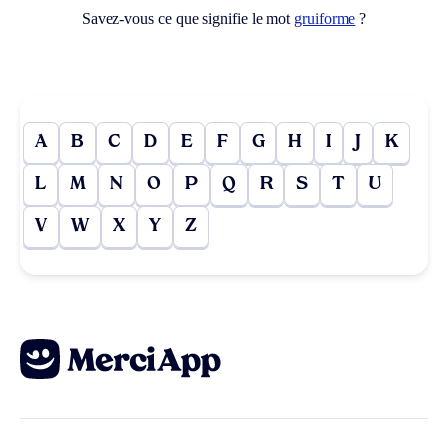
Savez-vous ce que signifie le mot
gruiforme
?
A
B
C
D
E
F
G
H
I
J
K
L
M
N
O
P
Q
R
S
T
U
V
W
X
Y
Z