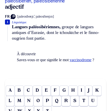
paléosibérien, paléosibérienne
adjectif
FR
[paleosibeʀjɛ̃, paleosibeʀjɛn]
1
Linguistique.
Langues paléosibériennes,
groupe de langues
antiques d’Eurasie, dont le tchouktche et le finno-
ougrien font partie.
À découvrir
Savez-vous ce que signifie le mot
vaccinodrome
?
A
B
C
D
E
F
G
H
I
J
K
L
M
N
O
P
Q
R
S
T
U