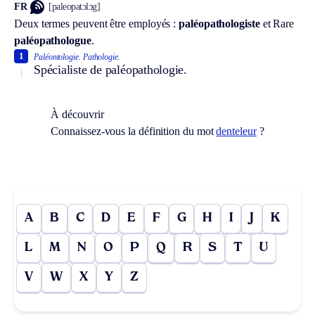
FR
[paleopatɔlɔg]
Deux termes peuvent être employés :
paléopathologiste
et
Rare
paléopathologue
.
1
Paléontologie.
Pathologie.
Spécialiste de paléopathologie.
À découvrir
Connaissez-vous la définition du mot
denteleur
?
A
B
C
D
E
F
G
H
I
J
K
L
M
N
O
P
Q
R
S
T
U
V
W
X
Y
Z