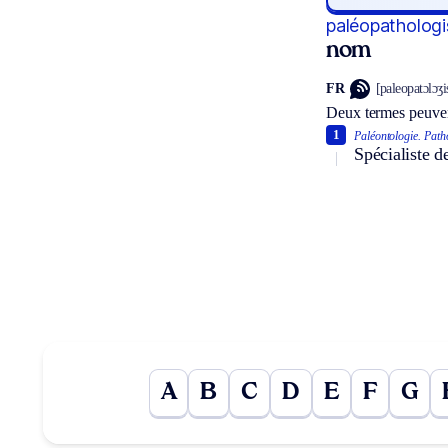
paléopathologi
nom
FR
[paleopatɔlɔʒi
Deux termes peuven
1
Paléontologie.
Path
Spécialiste d
A
B
C
D
E
F
G