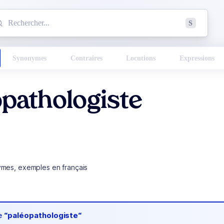
mmencez à chercher un mot dans le dictionnaire :
S
esults found.
Synonymes
Contraires
Locutions
Expressions
pathologiste
ymes, exemples en français
de
“paléopathologiste“