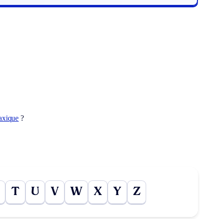
axique
?
T
U
V
W
X
Y
Z