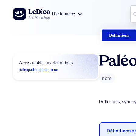
Aller au contenu
Co
Dictionnaire
0
r
Définitions
Paléo
Accès rapide aux définitions
paléopathologiste, nom
nom
Définitions, synon
Définitions 