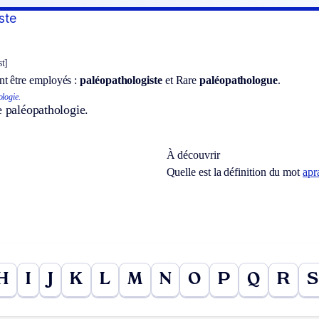
ste
st]
t être employés :
paléopathologiste
et
Rare
paléopathologue
.
ologie.
e paléopathologie.
À découvrir
Quelle est la définition du mot
apr
H
I
J
K
L
M
N
O
P
Q
R
S