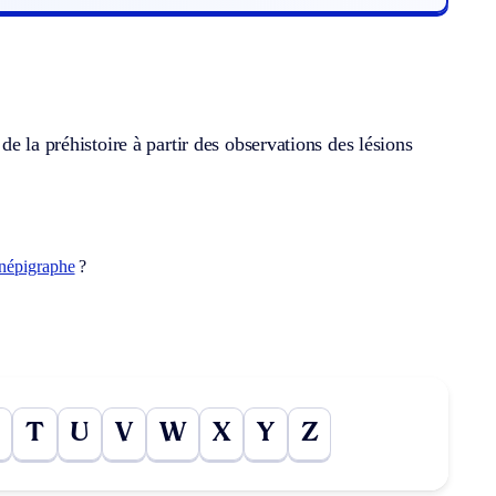
e la préhistoire à partir des observations des lésions
népigraphe
?
T
U
V
W
X
Y
Z