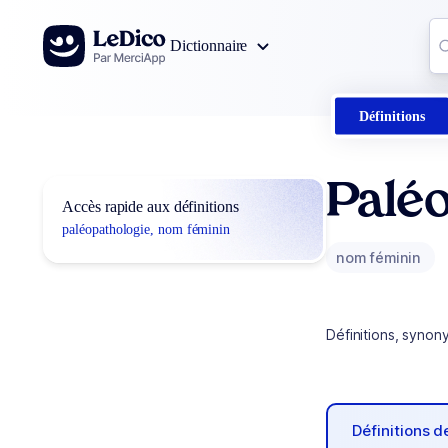
Aller au contenu
Co
Dictionnaire
0
r
Définitions
Paléo
Accès rapide aux définitions
paléopathologie, nom féminin
nom féminin
Définitions, synon
Définitions 