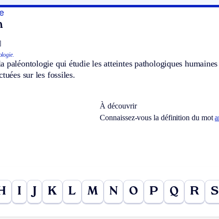
e
n
]
ologie.
 paléontologie qui étudie les atteintes pathologiques humaines d
tuées sur les fossiles.
À découvrir
Connaissez-vous la définition du mot
a
H
I
J
K
L
M
N
O
P
Q
R
S