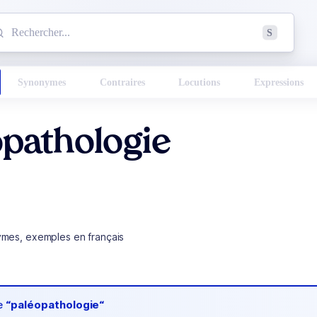
mmencez à chercher un mot dans le dictionnaire :
S
esults found.
Synonymes
Contraires
Locutions
Expressions
pathologie
ymes, exemples en français
de
“paléopathologie“