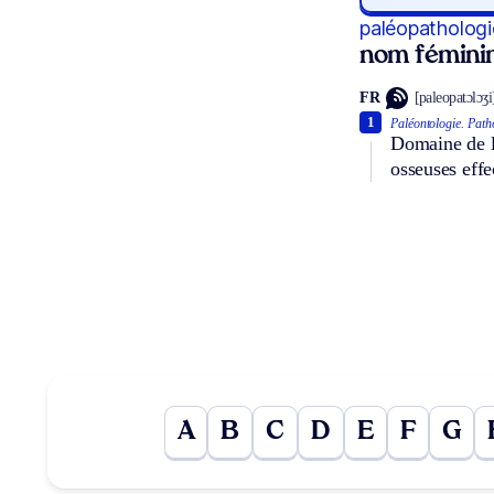
paléopathologi
nom fémini
FR
[paleopatɔlɔʒi
1
Paléontologie.
Path
Domaine de la
osseuses effec
A
B
C
D
E
F
G