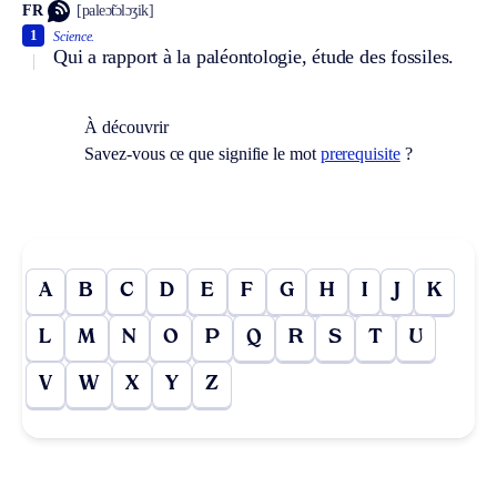
FR
[paleɔ̃tɔlɔʒik]
1
Science.
Qui a rapport à la paléontologie, étude des fossiles.
À découvrir
Savez-vous ce que signifie le mot
prerequisite
?
A
B
C
D
E
F
G
H
I
J
K
L
M
N
O
P
Q
R
S
T
U
V
W
X
Y
Z