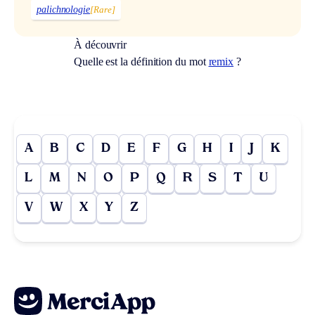
palichnologie
[Rare]
À découvrir
Quelle est la définition du mot
remix
?
A
B
C
D
E
F
G
H
I
J
K
L
M
N
O
P
Q
R
S
T
U
V
W
X
Y
Z