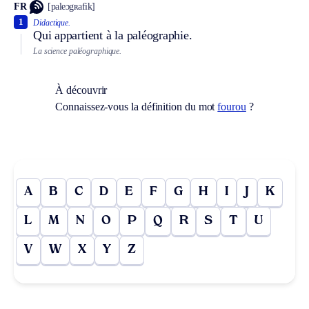
FR
[paleɔgʀafik]
1
Didactique.
Qui appartient à la paléographie.
La science paléographique.
À découvrir
Connaissez-vous la définition du mot
fourou
?
A
B
C
D
E
F
G
H
I
J
K
L
M
N
O
P
Q
R
S
T
U
V
W
X
Y
Z