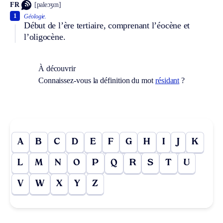
FR
[paleɔʒɛn]
1
Géologie.
Début de l’ère tertiaire, comprenant l’éocène et
l’oligocène.
À découvrir
Connaissez-vous la définition du mot
résidant
?
A
B
C
D
E
F
G
H
I
J
K
L
M
N
O
P
Q
R
S
T
U
V
W
X
Y
Z