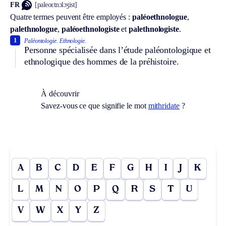
FR
[paleoɛtnɔlɔʒist]
Quatre termes peuvent être employés :
paléoethnologue
,
palethnologue
,
paléoethnologiste
et
palethnologiste
.
1
Paléontologie.
Ethnologie.
Personne spécialisée dans l’étude paléontologique et
ethnologique des hommes de la préhistoire.
À découvrir
Savez-vous ce que signifie le mot
mithridate
?
A
B
C
D
E
F
G
H
I
J
K
L
M
N
O
P
Q
R
S
T
U
V
W
X
Y
Z