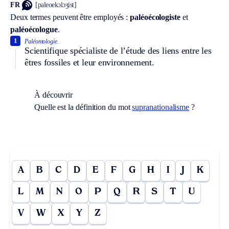
FR
[paleoekɔlɔʒist]
Deux termes peuvent être employés :
paléoécologiste
et
paléoécologue
.
1
Paléontologie.
Scientifique spécialiste de l’étude des liens entre les
êtres fossiles et leur environnement.
À découvrir
Quelle est la définition du mot
supranationalisme
?
A
B
C
D
E
F
G
H
I
J
K
L
M
N
O
P
Q
R
S
T
U
V
W
X
Y
Z