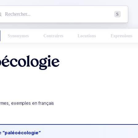
mmencez à chercher un mot dans le dictionnaire :
S
esults found.
Synonymes
Contraires
Locutions
Expressions
écologie
ymes, exemples en français
de
“paléoécologie“