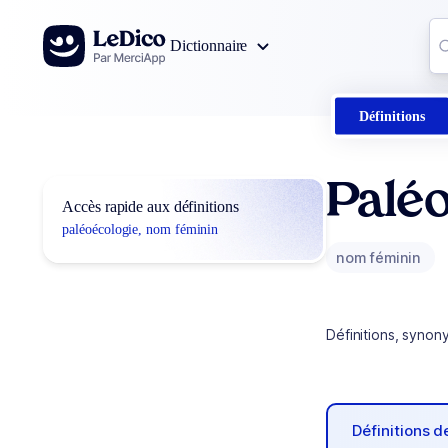
Aller au contenu
Co
Dictionnaire
0
r
Définitions
Paléo
Accès rapide aux définitions
paléoécologie, nom féminin
nom féminin
Définitions, synon
Définitions 