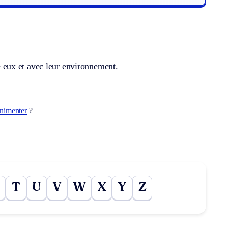
re eux et avec leur environnement.
nimenter
?
T
U
V
W
X
Y
Z