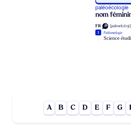
paléoécologie
nom fémini
FR
[paleoekɔlɔʒi]
1
Paléontologie.
Science étudi
A
B
C
D
E
F
G