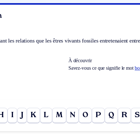
n
ant les relations que les êtres vivants fossiles entretenaient ent
À découvrir
Savez-vous ce que signifie le mot
bo
H
I
J
K
L
M
N
O
P
Q
R
S