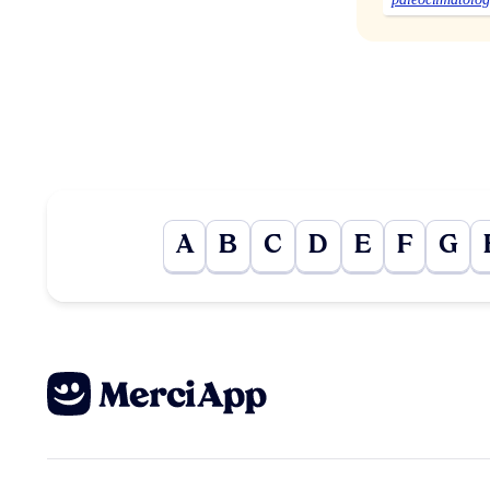
A
B
C
D
E
F
G