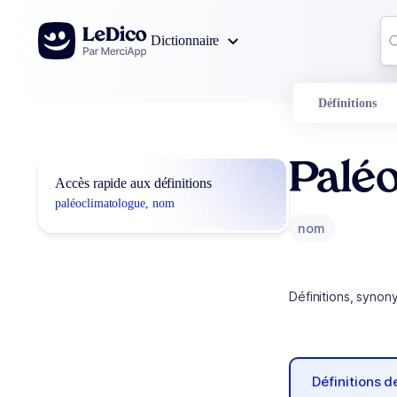
Aller au contenu
Co
Dictionnaire
0
r
Définitions
Palé
Accès rapide aux définitions
paléoclimatologue, nom
nom
Définitions, synon
Définitions 