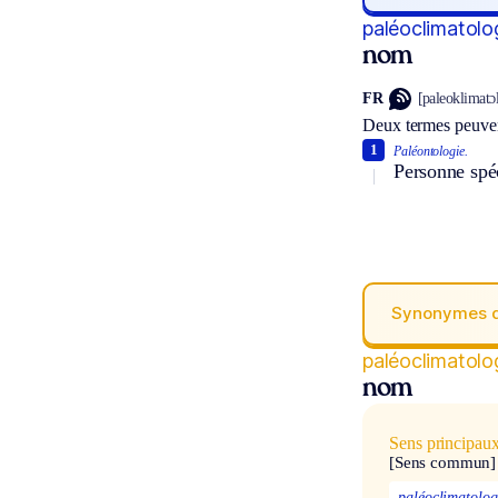
paléoclimatol
nom
FR
[paleoklimatɔ
Deux termes peuven
1
Paléontologie.
Personne spéc
Synonymes 
paléoclimatol
nom
Sens principau
[Sens commun]
paléoclimatolog