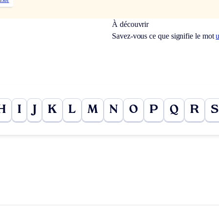
À découvrir
Savez-vous ce que signifie le mot
u
H
I
J
K
L
M
N
O
P
Q
R
S