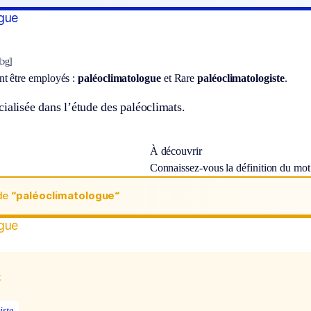
ogue
lɔg]
t être employés :
paléoclimatologue
et
Rare
paléoclimatologiste
.
ialisée dans l’étude des paléoclimats.
À découvrir
Connaissez-vous la définition du mo
de
“paléoclimatologue“
ogue
x
iste