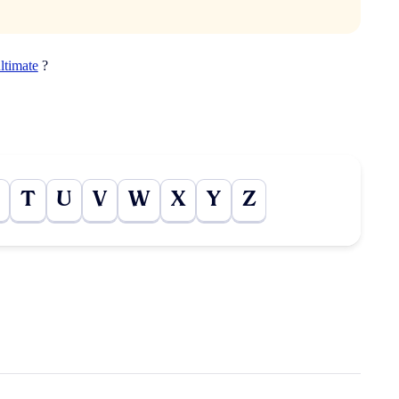
ltimate
?
T
U
V
W
X
Y
Z