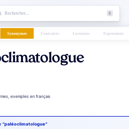
mmencez à chercher un mot dans le dictionnaire :
S
esults found.
Synonymes
Contraires
Locutions
Expressions
oclimatologue
ymes, exemples en français
de
“paléoclimatologue“