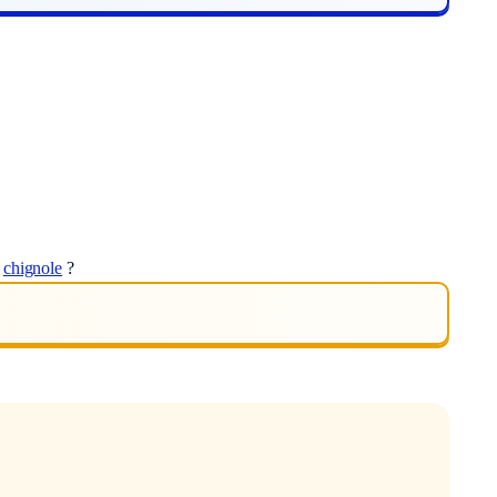
t
chignole
?