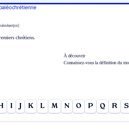
 paléochrétienne
 paleokʀetjɛn]
remiers chrétiens.
À découvrir
Connaissez-vous la définition du m
H
I
J
K
L
M
N
O
P
Q
R
S