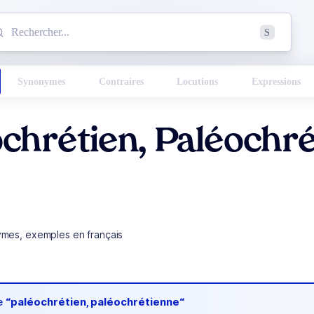
mmencez à chercher un mot dans le dictionnaire :
S
esults found.
Synonymes
Contraires
Locutions
Expressions
chrétien, Paléochr
ymes, exemples en français
de
“paléochrétien, paléochrétienne“