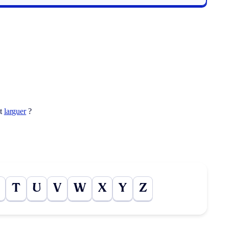
ot
larguer
?
T
U
V
W
X
Y
Z