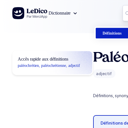
Aller au contenu
Co
Dictionnaire
0
r
Définitions
Paléo
Accès rapide aux définitions
paléochrétien, paléochrétienne, adjectif
adjectif
Définitions, synon
Définitions 