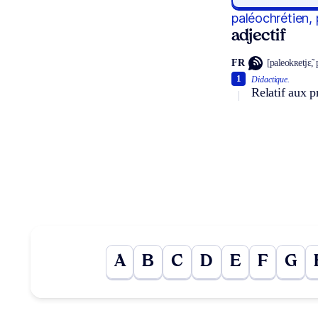
paléochrétien,
adjectif
FR
[paleokʀetjɛ̃,
1
Didactique.
Relatif aux p
A
B
C
D
E
F
G