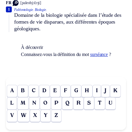
FR
[paleobjɔlɔʒi]
1
Paléontologie.
Biologie.
Domaine de la biologie spécialisée dans l’étude des
formes de vie disparues, aux différentes époques
géologiques.
À découvrir
Connaissez-vous la définition du mot
surséance
?
A
B
C
D
E
F
G
H
I
J
K
L
M
N
O
P
Q
R
S
T
U
V
W
X
Y
Z