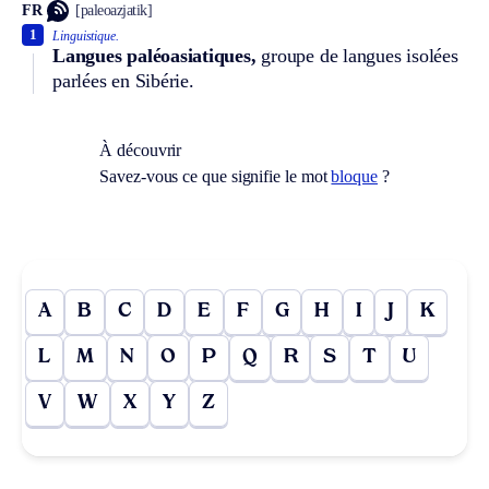
FR
[paleoazjatik]
1
Linguistique.
Langues paléoasiatiques,
groupe de langues isolées
parlées en Sibérie.
À découvrir
Savez-vous ce que signifie le mot
bloque
?
A
B
C
D
E
F
G
H
I
J
K
L
M
N
O
P
Q
R
S
T
U
V
W
X
Y
Z