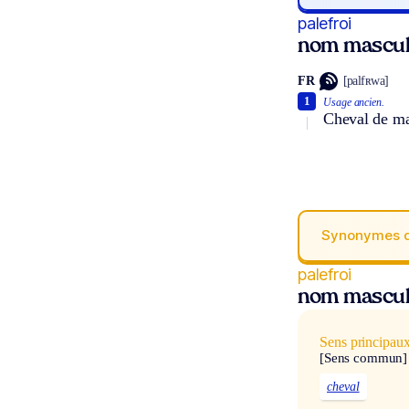
palefroi
nom mascul
FR
[palfʀwa]
1
Usage ancien.
Cheval de ma
Synonymes 
palefroi
nom mascul
Sens principau
[Sens commun]
cheval