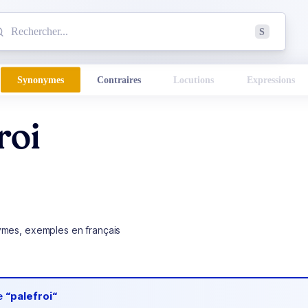
mmencez à chercher un mot dans le dictionnaire :
S
esults found.
Synonymes
Contraires
Locutions
Expressions
roi
ymes, exemples en français
de
“palefroi“