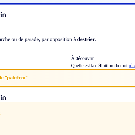
in
rche ou de parade, par opposition à
destrier
.
À découvrir
Quelle est la définition du mot
réf
de
“palefroi“
in
x