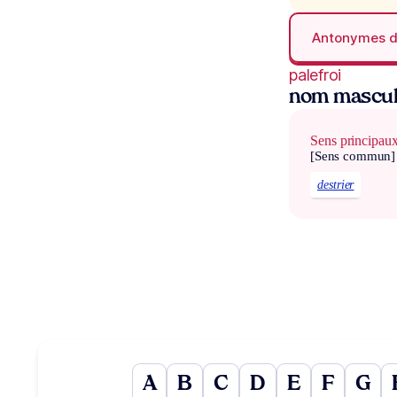
Antonymes 
palefroi
nom mascul
Sens principau
[Sens commun]
destrier
A
B
C
D
E
F
G