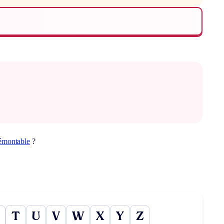
émontable
?
T
U
V
W
X
Y
Z