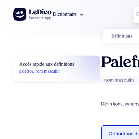
Aller au contenu
Co
Dictionnaire
0
r
Définitions
Palef
Accès rapide aux définitions
palefroi, nom masculin
nom masculin
Définitions, synon
Définitions 