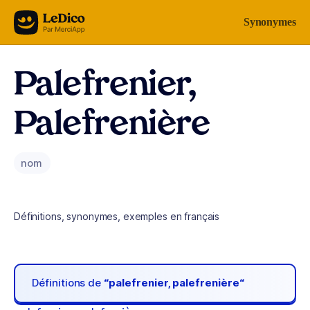
Aller au contenu
Synonymes
Palefrenier,
Palefrenière
nom
Définitions, synonymes, exemples en français
Définitions de
“palefrenier, palefrenière“