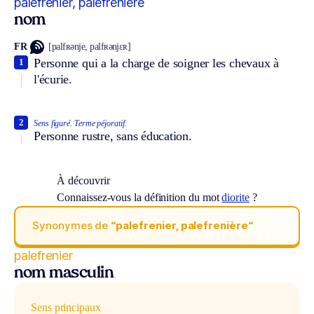
palefrenier, palefrenière
nom
FR
[palfʀənje, palfʀənjɛʀ]
Personne qui a la charge de soigner les chevaux à
1
l'écurie.
2
Sens figuré.
Terme péjoratif.
Personne rustre, sans éducation.
À découvrir
Connaissez-vous la définition du mot
diorite
?
Synonymes de
“palefrenier, palefrenière“
palefrenier
nom masculin
Sens principaux