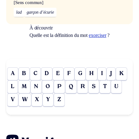
[Sens commun]
lad
garçon d’écurie
À découvrir
Quelle est la définition du mot
exorciser
?
A
B
C
D
E
F
G
H
I
J
K
L
M
N
O
P
Q
R
S
T
U
V
W
X
Y
Z