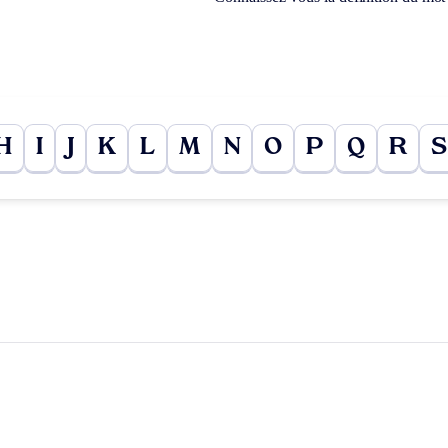
H
I
J
K
L
M
N
O
P
Q
R
S