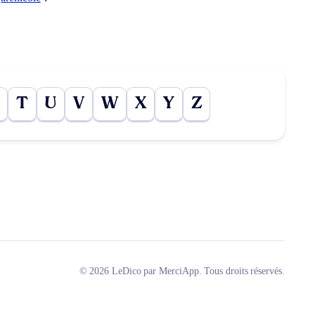
T
U
V
W
X
Y
Z
© 2026 LeDico par MerciApp. Tous droits réservés.