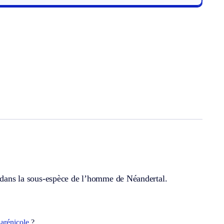
s dans la sous-espèce de l’homme de Néandertal.
t
arénicole
?