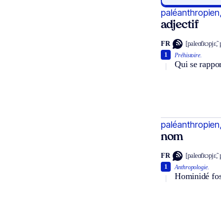
paléanthropien
adjectif
FR
[paleɑ̃tʀɔpjɛ̃,
1
Préhistoire.
Qui se rappor
paléanthropien
nom
FR
[paleɑ̃tʀɔpjɛ̃,
1
Anthropologie.
Hominidé foss