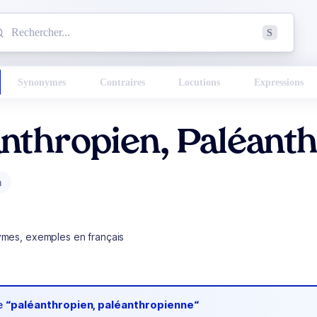
mmencez à chercher un mot dans le dictionnaire :
S
esults found.
Synonymes
Contraires
Locutions
Expressions
nthropien, Paléant
m
ymes, exemples en français
de
“paléanthropien, paléanthropienne“