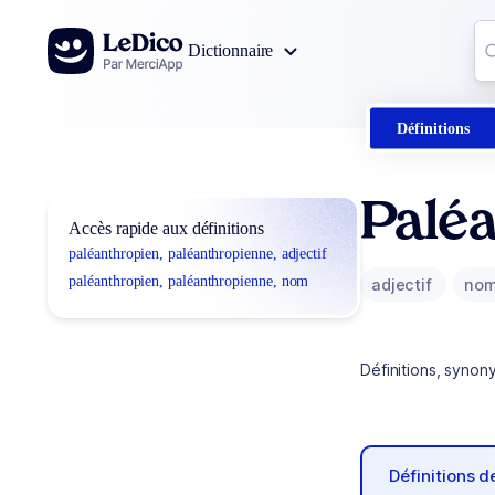
Aller au contenu
Co
Dictionnaire
0
r
Définitions
Paléa
Accès rapide aux définitions
paléanthropien, paléanthropienne, adjectif
paléanthropien, paléanthropienne, nom
adjectif
no
Définitions, synon
Définitions 