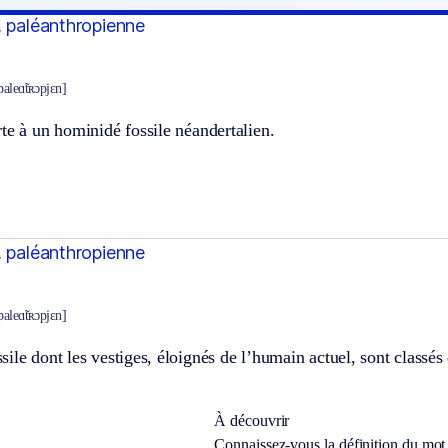
, paléanthropienne
 paleɑ̃tʀɔpjɛn]
te à un hominidé fossile néandertalien.
, paléanthropienne
 paleɑ̃tʀɔpjɛn]
ile dont les vestiges, éloignés de l’humain actuel, sont classé
À découvrir
Connaissez-vous la définition du mo