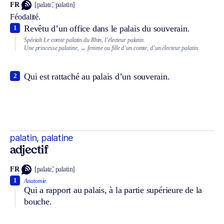
FR
[palatɛ̃, palatin]
Féodalité.
Revêtu d’un office dans le palais du souverain.
1
Spécialt
Le comte palatin du Rhin, l’électeur palatin.
Une princesse palatine,
→ femme ou fille d’un comte, d’un électeur palatin.
Qui est rattaché au palais d’un souverain.
2
palatin, palatine
adjectif
FR
[palatɛ̃, palatin]
1
Anatomie.
Qui a rapport au palais, à la partie supérieure de la
bouche.