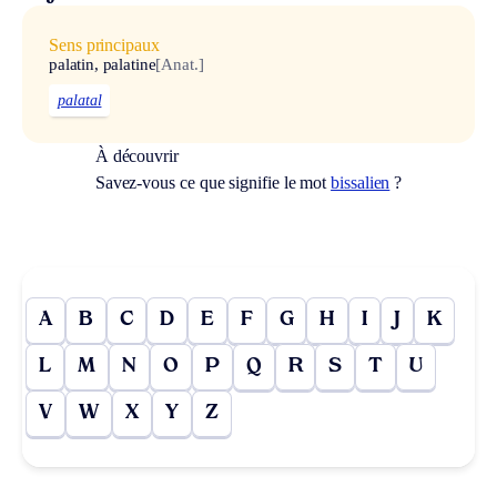
Sens principaux
palatin, palatine
[Anat.]
palatal
À découvrir
Savez-vous ce que signifie le mot
bissalien
?
A
B
C
D
E
F
G
H
I
J
K
L
M
N
O
P
Q
R
S
T
U
V
W
X
Y
Z