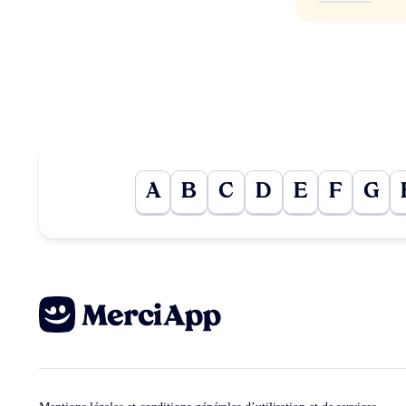
A
B
C
D
E
F
G