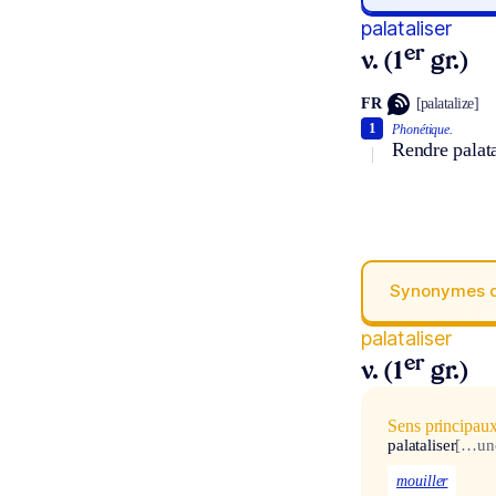
palataliser
er
v. (1
gr.)
FR
[palatalize]
1
Phonétique.
Rendre palata
Synonymes 
palataliser
er
v. (1
gr.)
Sens principau
palataliser
[…une
mouiller