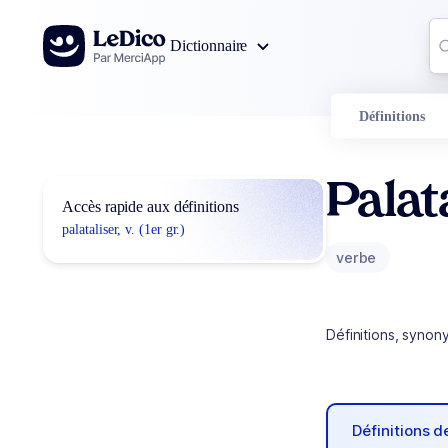
Aller au contenu
Co
Dictionnaire
0
r
Définitions
Palat
Accès rapide aux définitions
palataliser, v. (1er gr.)
verbe
Définitions, synon
Définitions 