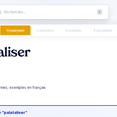
mmencez à chercher un mot dans le dictionnaire :
S
esults found.
Synonymes
Contraires
Locutions
Expressions
aliser
ymes, exemples en français
de
“palataliser“