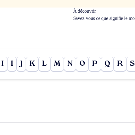
À découvrir
Savez-vous ce que signifie le m
H
I
J
K
L
M
N
O
P
Q
R
S