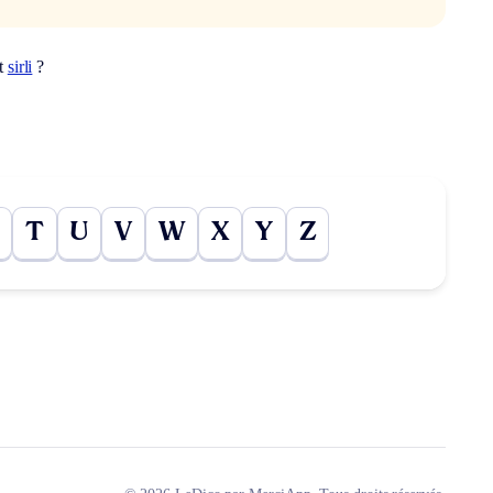
ot
sirli
?
T
U
V
W
X
Y
Z