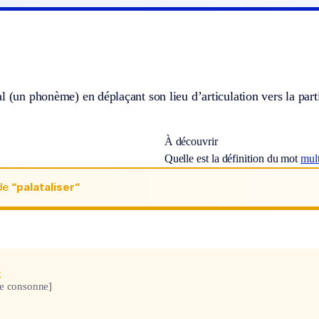
l (un phonème) en déplaçant son lieu d’articulation vers la parti
À découvrir
Quelle est la définition du mot
mult
de
“palataliser“
x
 consonne]