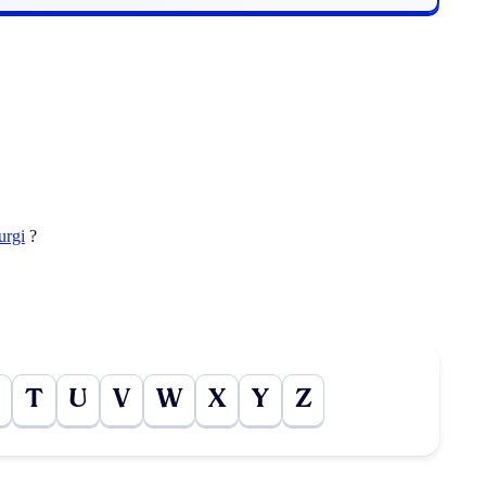
urgi
?
T
U
V
W
X
Y
Z