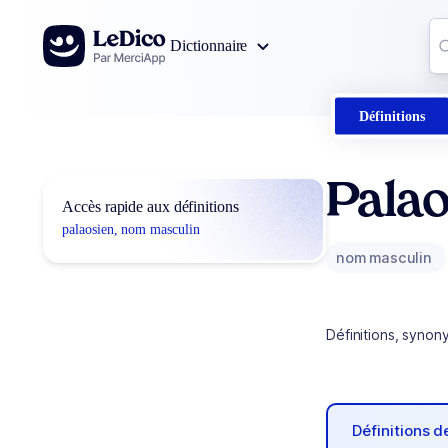
Aller au contenu
Co
Dictionnaire
0
r
Définitions
Palao
Accès rapide aux définitions
palaosien, nom masculin
nom masculin
Définitions, synon
Définitions 