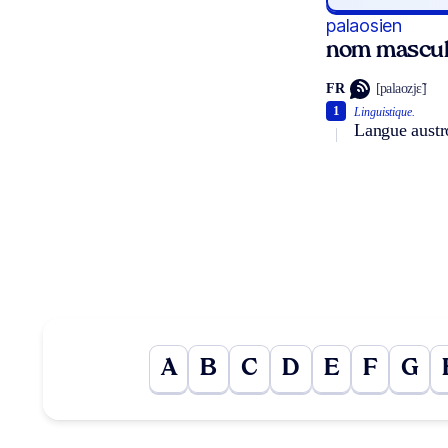
palaosien
nom mascul
FR
[palaozjɛ̃]
1
Linguistique.
Langue austro
A
B
C
D
E
F
G