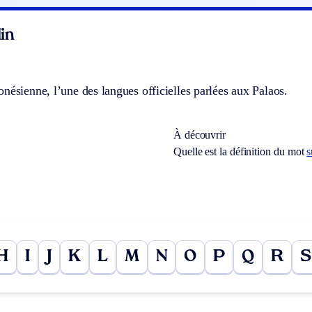
in
nésienne, l’une des langues officielles parlées aux Palaos.
À découvrir
Quelle est la définition du mot
s
H
I
J
K
L
M
N
O
P
Q
R
S