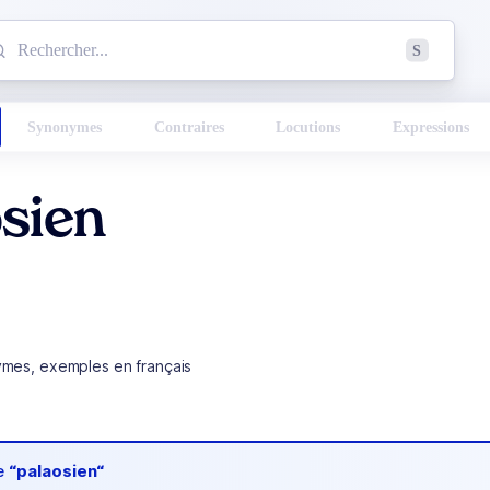
mmencez à chercher un mot dans le dictionnaire :
S
esults found.
Synonymes
Contraires
Locutions
Expressions
sien
ymes, exemples en français
de
“palaosien“