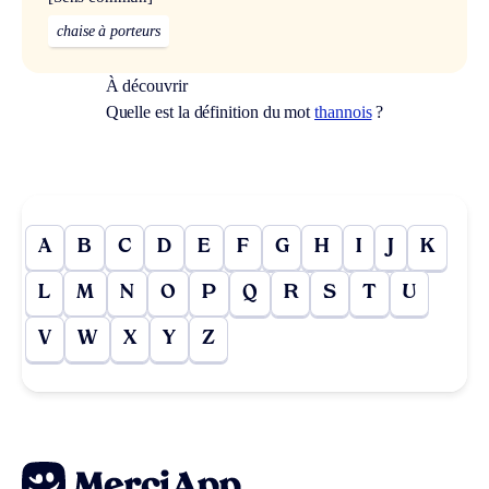
chaise à porteurs
À découvrir
Quelle est la définition du mot
thannois
?
A
B
C
D
E
F
G
H
I
J
K
L
M
N
O
P
Q
R
S
T
U
V
W
X
Y
Z