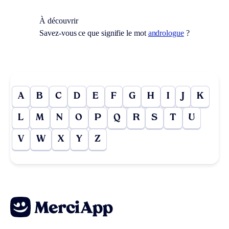
À découvrir
Savez-vous ce que signifie le mot
andrologue
?
A
B
C
D
E
F
G
H
I
J
K
L
M
N
O
P
Q
R
S
T
U
V
W
X
Y
Z