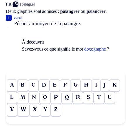
FR
[palɑ̃gʀe]
Deux graphies sont admises :
palangrer
ou
palancrer
.
1
Pêche.
Pêcher au moyen de la palangre.
À découvrir
Savez-vous ce que signifie le mot
doxographe
?
A
B
C
D
E
F
G
H
I
J
K
L
M
N
O
P
Q
R
S
T
U
V
W
X
Y
Z