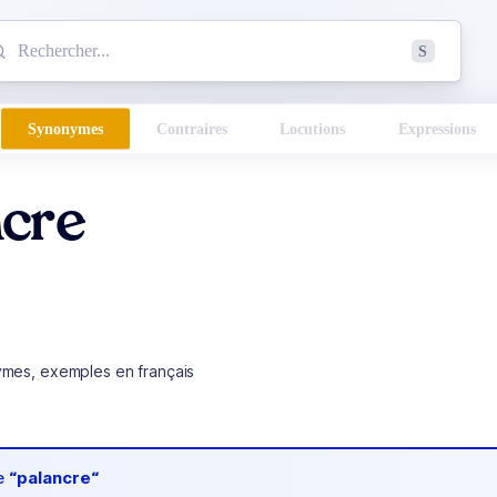
mmencez à chercher un mot dans le dictionnaire :
S
esults found.
Synonymes
Contraires
Locutions
Expressions
ncre
ymes, exemples en français
de
“palancre“