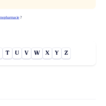
mopharmacie
?
T
U
V
W
X
Y
Z