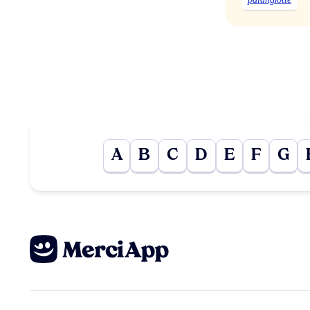
A
B
C
D
E
F
G