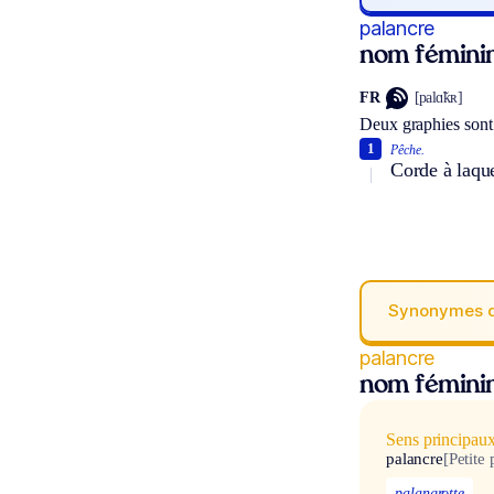
palancre
nom fémini
FR
[palɑ̃kʀ]
Deux graphies sont
1
Pêche.
Corde à laque
Synonymes 
palancre
nom fémini
Sens principau
palancre
[Petite
palangrotte