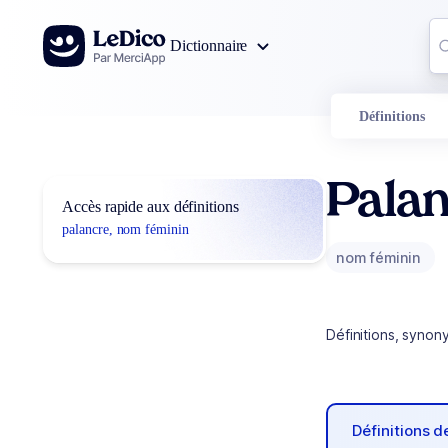
Aller au contenu
Co
Dictionnaire
0
r
Définitions
Pala
Accès rapide aux définitions
palancre, nom féminin
nom féminin
Définitions, synon
Définitions 