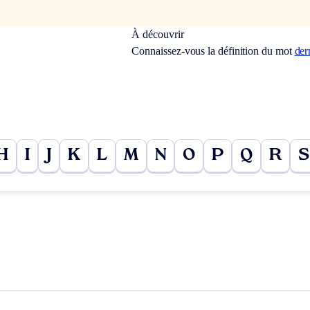
À découvrir
Connaissez-vous la définition du mot
der
H
I
J
K
L
M
N
O
P
Q
R
S