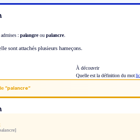
n
 admises :
palangre
ou
palancre
.
lle sont attachés plusieurs hameçons.
À découvrir
Quelle est la définition du mot
li
de
“palancre“
n
x
 palancre]