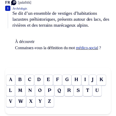
FR
[palafitik]
1
Archéologie.
Se dit d’un ensemble de vestiges d’habitations
lacustres préhistoriques, présents autour des lacs, des
rivières et des terrains marécageux alpins.
À découvrir
Connaissez-vous la définition du mot
médico-social
?
A
B
C
D
E
F
G
H
I
J
K
L
M
N
O
P
Q
R
S
T
U
V
W
X
Y
Z