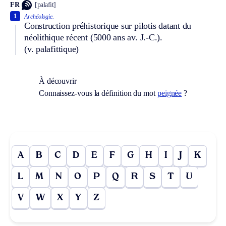
FR
[palafit]
1
Archéologie.
Construction préhistorique sur pilotis datant du
néolithique récent (5000 ans av. J.-C.).
(v. palafittique)
À découvrir
Connaissez-vous la définition du mot
peignée
?
A
B
C
D
E
F
G
H
I
J
K
L
M
N
O
P
Q
R
S
T
U
V
W
X
Y
Z