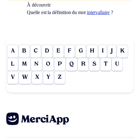
À découvrir
Quelle est la définition du mot
intervallaire
?
A
B
C
D
E
F
G
H
I
J
K
L
M
N
O
P
Q
R
S
T
U
V
W
X
Y
Z