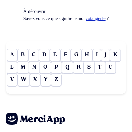
À découvrir
Savez-vous ce que signifie le mot
cotangente
?
A
B
C
D
E
F
G
H
I
J
K
L
M
N
O
P
Q
R
S
T
U
V
W
X
Y
Z