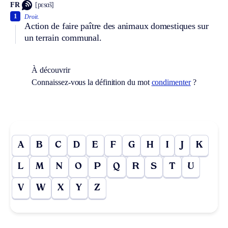
FR
[pɛsɑ̃s]
1
Droit.
Action de faire paître des animaux domestiques sur
un terrain communal.
À découvrir
Connaissez-vous la définition du mot
condimenter
?
A
B
C
D
E
F
G
H
I
J
K
L
M
N
O
P
Q
R
S
T
U
V
W
X
Y
Z