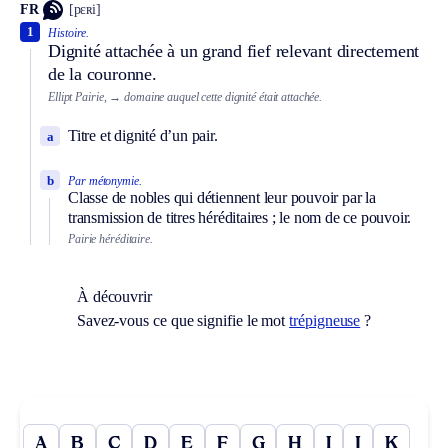
FR
[pɛʀi]
1
Histoire.
Dignité attachée à un grand fief relevant directement
de la couronne.
Ellipt
Pairie,
→ domaine auquel cette dignité était attachée.
Titre et dignité d’un pair.
a
b
Par métonymie.
Classe de nobles qui détiennent leur pouvoir par la
transmission de titres héréditaires ; le nom de ce pouvoir.
Pairie héréditaire.
À découvrir
Savez-vous ce que signifie le mot
trépigneuse
?
A
B
C
D
E
F
G
H
I
J
K