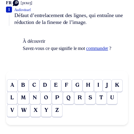
FR
[pɛʀaʒ]
1
Audiovisuel.
Défaut d’entrelacement des lignes, qui entraîne une
réduction de la finesse de l’image.
À découvrir
Savez-vous ce que signifie le mot
commander
?
A
B
C
D
E
F
G
H
I
J
K
L
M
N
O
P
Q
R
S
T
U
V
W
X
Y
Z