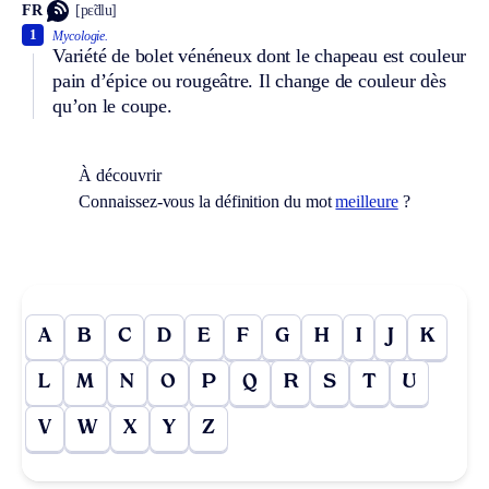
FR
[pɛ̃dlu]
1
Mycologie.
Variété de bolet vénéneux dont le chapeau est couleur
pain d’épice ou rougeâtre. Il change de couleur dès
qu’on le coupe.
À découvrir
Connaissez-vous la définition du mot
meilleure
?
A
B
C
D
E
F
G
H
I
J
K
L
M
N
O
P
Q
R
S
T
U
V
W
X
Y
Z