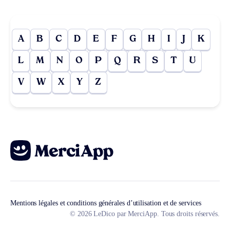
A
B
C
D
E
F
G
H
I
J
K
L
M
N
O
P
Q
R
S
T
U
V
W
X
Y
Z
Mentions légales et conditions générales d’utilisation et de services
© 2026 LeDico par MerciApp. Tous droits réservés.