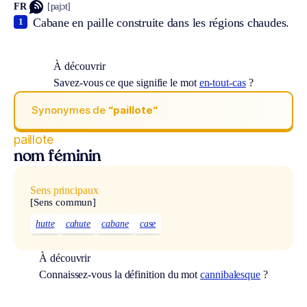
FR
[pajɔt]
Cabane en paille construite dans les régions chaudes.
1
À découvrir
Savez-vous ce que signifie le mot
en-tout-cas
?
Synonymes de
“paillote“
paillote
nom féminin
Sens principaux
[Sens commun]
hutte
cahute
cabane
case
À découvrir
Connaissez-vous la définition du mot
cannibalesque
?