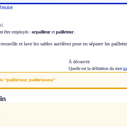
leteuse
z]
t être employés :
orpailleur
et
pailleteur
.
ecueille et lave les sables aurifères pour en séparer les paillette
À découvrir
Quelle est la définition du mot
m
de
“pailleteur, pailleteuse“
in
x