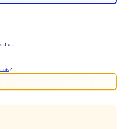
s d’or.
ouais
?