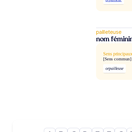
pailleteuse
nom fémini
Sens principau
[Sens commun]
orpailleuse