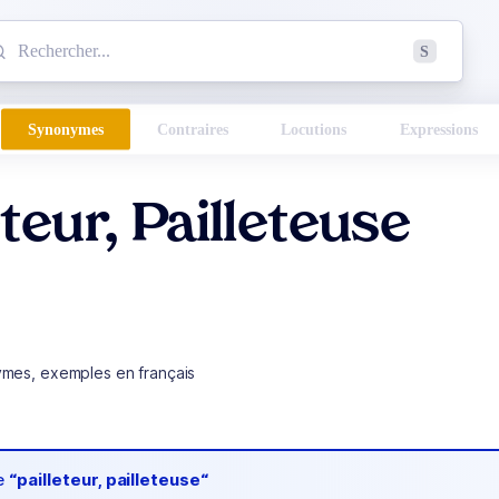
mmencez à chercher un mot dans le dictionnaire :
S
esults found.
Synonymes
Contraires
Locutions
Expressions
eteur, Pailleteuse
ymes, exemples en français
de
“pailleteur, pailleteuse“