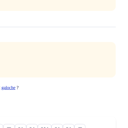
t
galoche
?