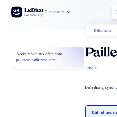
Aller au contenu
Co
Dictionnaire
0
r
Définitions
Paill
Accès rapide aux définitions
pailleteur, pailleteuse, nom
nom
Définitions, synon
Définitions 