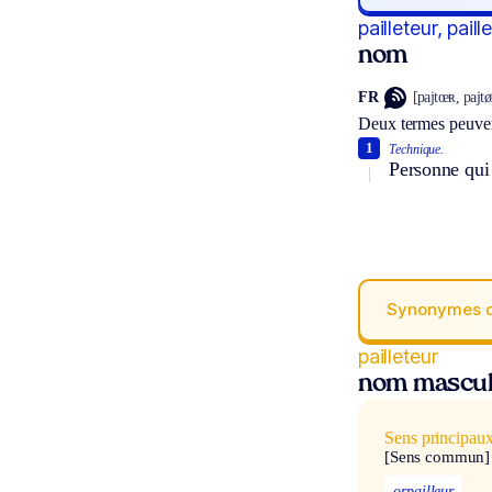
pailleteur, pail
nom
FR
[pajtœʀ, pajtø
Deux termes peuven
1
Technique.
Personne qui r
Synonymes 
pailleteur
nom mascul
Sens principau
[Sens commun]
orpailleur