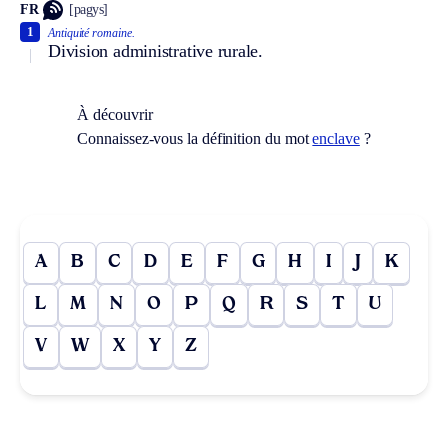
FR
[pagys]
1
Antiquité romaine.
Division administrative rurale.
À découvrir
Connaissez-vous la définition du mot
enclave
?
A
B
C
D
E
F
G
H
I
J
K
L
M
N
O
P
Q
R
S
T
U
V
W
X
Y
Z